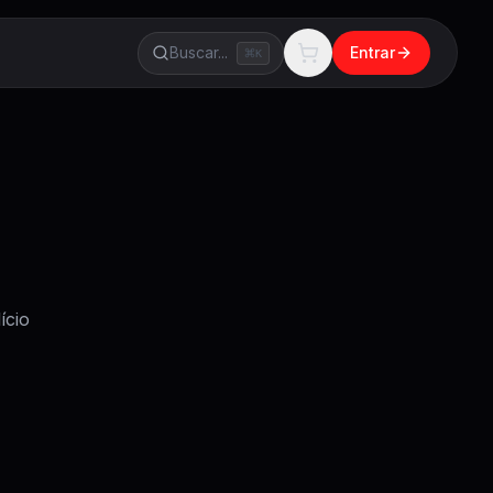
Buscar...
Entrar
K
ício