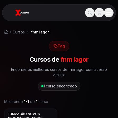
Cursos
fnm iagor
Início
Tag
Cursos de
fnm iagor
Encontre os melhores cursos de
fnm iagor
com acesso
vitalício
1
curso encontrado
Mostrando
1
-
1
de
1
curso
FORMAÇÃO NOVOS