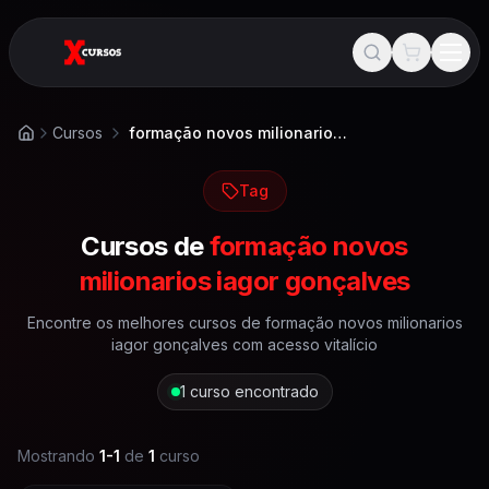
Cursos
formação novos milionarios iagor gonçalves
Início
Tag
Cursos de
formação novos
milionarios iagor gonçalves
Encontre os melhores cursos de
formação novos milionarios
iagor gonçalves
com acesso vitalício
1
curso encontrado
Mostrando
1
-
1
de
1
curso