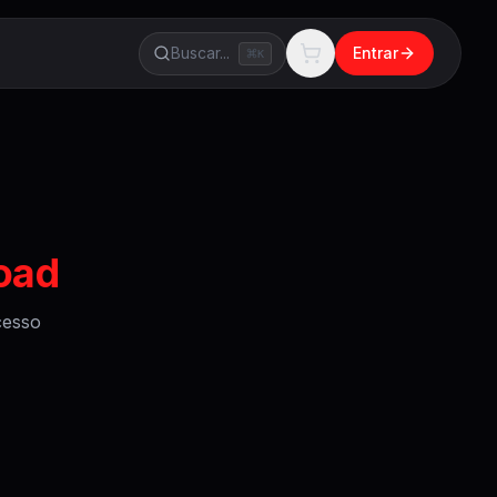
Buscar...
Entrar
K
load
esso