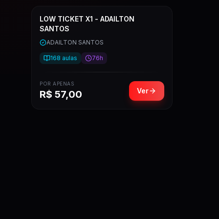
LOW TICKET X1 - ADAILTON
SANTOS
ADAILTON SANTOS
168
aulas
76h
POR APENAS
Ver
R$
57,00