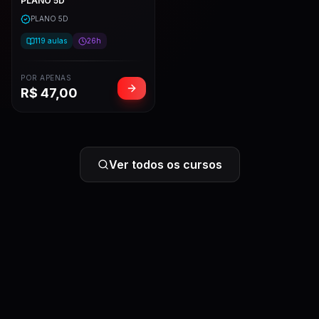
PLANO 5D
PLANO 5D
119
aulas
26h
POR APENAS
R$
47,00
Ver todos os cursos