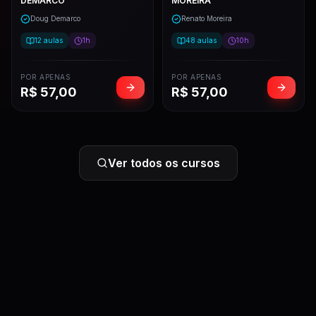
DEMARCO
MOREIRA
Doug Demarco
Renato Moreira
12
aulas
1h
48
aulas
10h
POR APENAS
POR APENAS
R$
57,00
R$
57,00
Ver todos os cursos