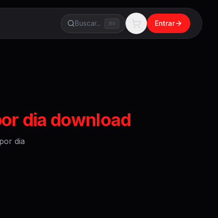
Buscar...
Entrar
K
por dia download
por dia