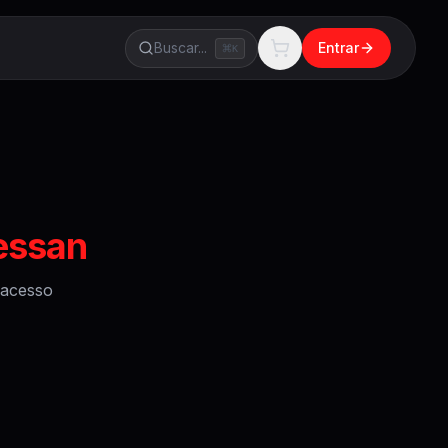
Buscar...
Entrar
K
essan
acesso