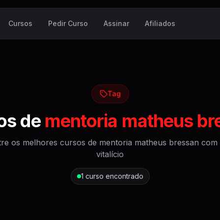
Cursos
Pedir Curso
Assinar
Afiliados
Tag
os de
mentoria matheus br
re os melhores cursos de
mentoria matheus bressan
com 
vitalício
1
curso encontrado