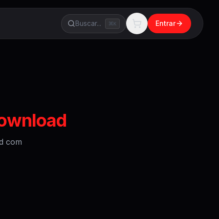
Buscar...
Entrar
K
download
d
com