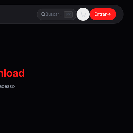
Buscar...
Entrar
K
nload
acesso