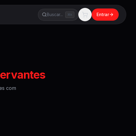
Buscar...
Entrar
K
cervantes
es
com