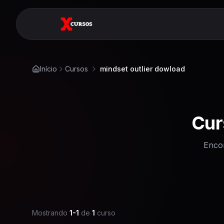
Início
Cursos
mindset outlier dowload
Cur
Enco
Mostrando
1
-
1
de
1
curso