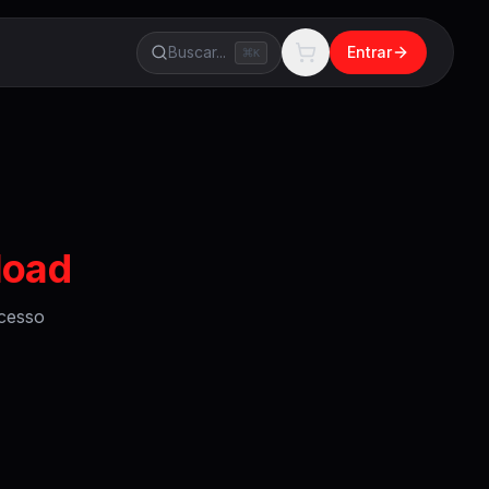
Buscar...
Entrar
K
load
cesso