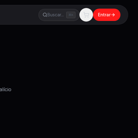
Buscar...
Entrar
K
lício