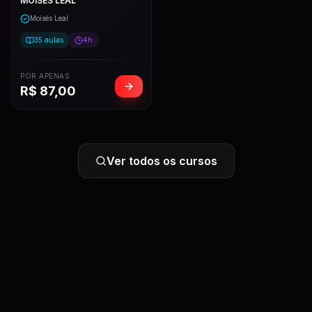
MOISÉS LEAL
Moisés Leal
35
aulas
4h
POR APENAS
R$
87,00
Ver todos os cursos