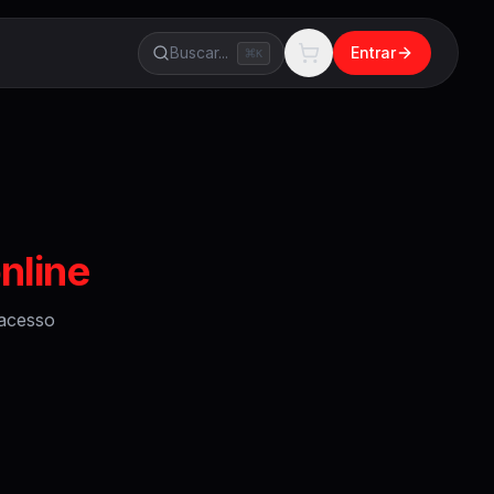
Buscar...
Entrar
K
nline
acesso