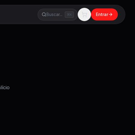
Buscar...
Entrar
K
lício