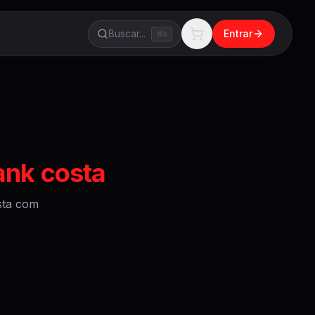
Buscar...
Entrar
K
ank costa
sta
com