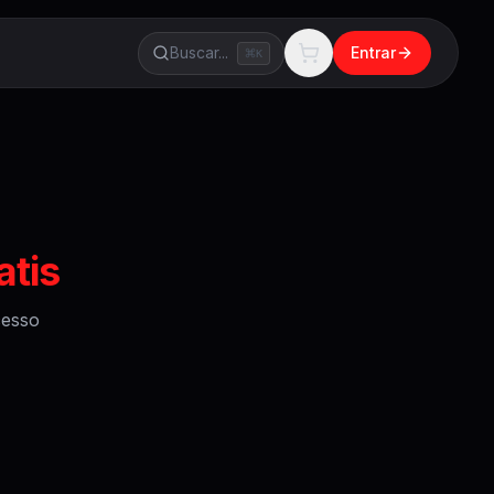
Buscar...
Entrar
K
atis
esso