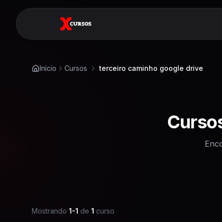
Início
Cursos
terceiro caminho google drive
Curso
Enco
Mostrando
1
-
1
de
1
curso