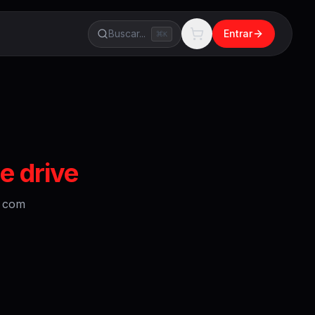
Buscar...
Entrar
K
e drive
com