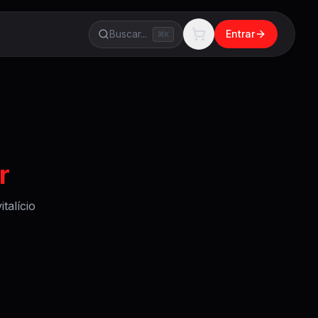
Buscar...
Entrar
K
r
talício