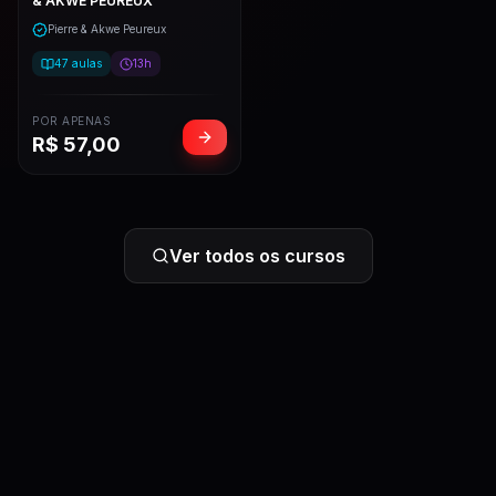
& AKWE PEUREUX
Pierre & Akwe Peureux
47
aulas
13h
POR APENAS
R$
57,00
Ver todos os cursos