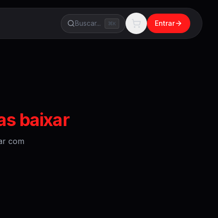
Buscar...
Entrar
K
as baixar
ar
com