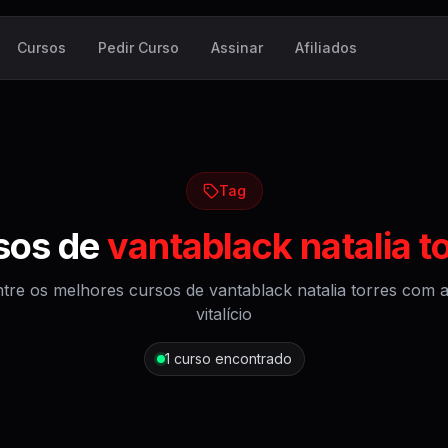
Cursos
Pedir Curso
Assinar
Afiliados
Tag
sos de
vantablack natalia t
tre os melhores cursos de
vantablack natalia torres
com a
vitalício
1
curso encontrado