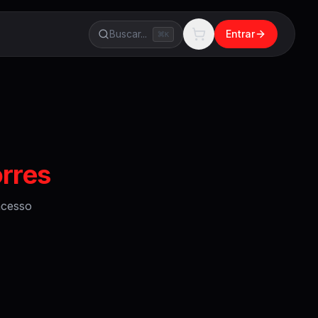
Buscar...
Entrar
K
orres
cesso