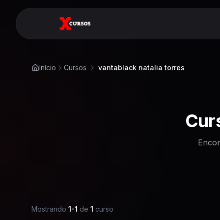
Início
Cursos
vantablack natalia torres
Cur
Encon
Mostrando
1
-
1
de
1
curso