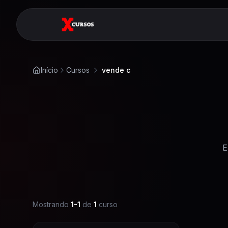
Início
Cursos
vende c
E
Mostrando
1
-
1
de
1
curso