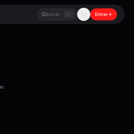
Buscar...
Entrar
K
io