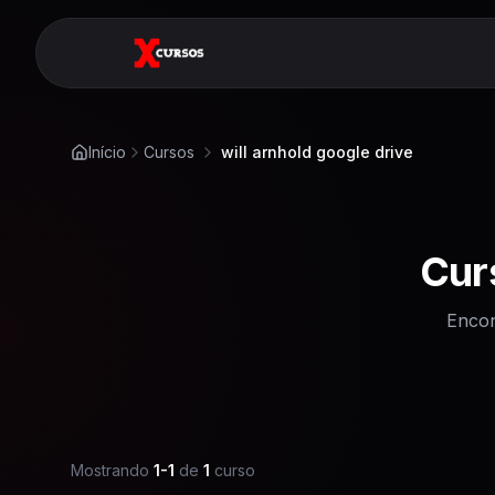
Início
Cursos
will arnhold google drive
Cur
Encon
Mostrando
1
-
1
de
1
curso