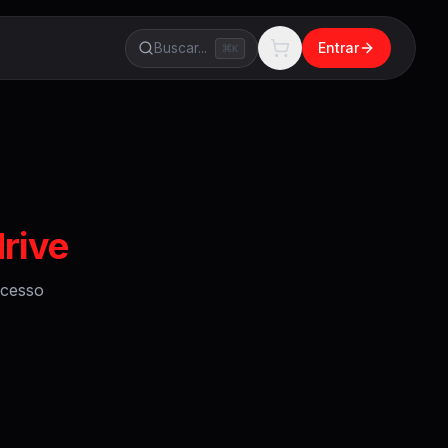
Buscar...
Entrar
K
drive
cesso