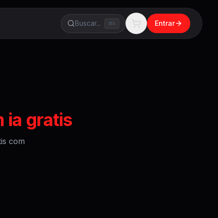
Buscar...
Entrar
K
ia gratis
is
com