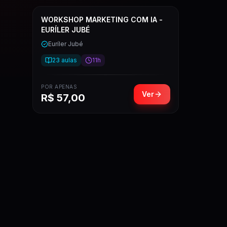
WORKSHOP MARKETING COM IA -
EURÍLER JUBÉ
Euríler Jubé
23
aulas
11h
POR APENAS
Ver
R$
57,00