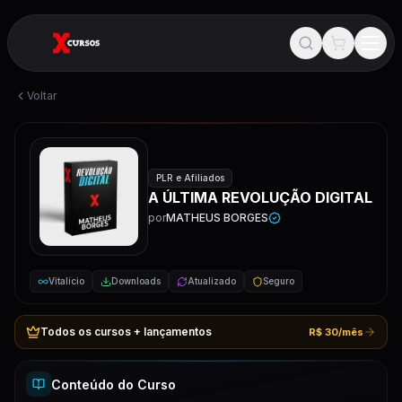
Voltar
PLR e Afiliados
A ÚLTIMA REVOLUÇÃO DIGITAL
por
MATHEUS BORGES
Vitalício
Downloads
Atualizado
Seguro
Todos os cursos + lançamentos
R$ 30/mês
Conteúdo do Curso