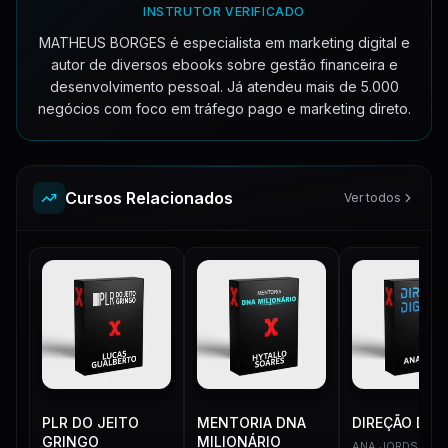
INSTRUTOR VERIFICADO
Abordagem e fechamento de negócios
9:09
MATHEUS BORGES é especialista em marketing digital e
autor de diversos ebooks sobre gestão financeira e
Como estabelecer metas e precificar da forma correta
4:47
desenvolvimento pessoal. Já atendeu mais de 5.000
negócios com foco em tráfego pago e marketing direto.
Materiais
1
material
•
2
Materiais de Apoio
2
Cursos Relacionados
Ver todos
PLR DO JEITO
MENTORIA DNA
DIREÇÃO DIGI
GRINGO
MILIONÁRIO
ANA JORDS