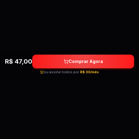
R$
47,00
Comprar Agora
ou assine todos por
R$ 30/mês
Quebrando as barreiras do conhecimento!
Cursos premium por preços acessíveis para
transformar sua carreira.