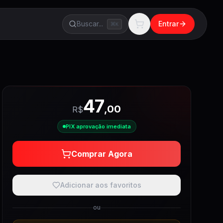
Buscar...
Entrar
K
47
,
00
R$
PIX aprovação imediata
Comprar Agora
Adicionar aos favoritos
ou