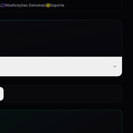
s
Atualizações Semanais
Suporte
12:06
6:13
17:40
6:41