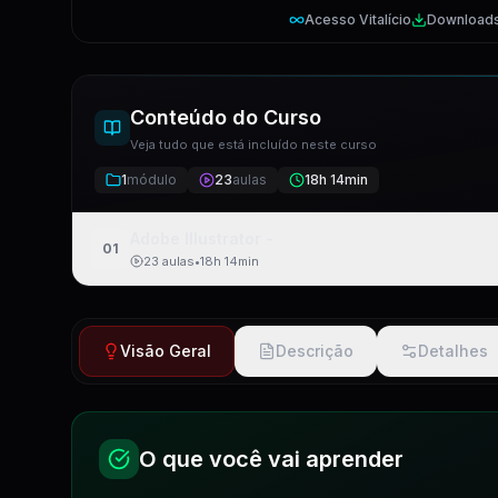
Acesso Vitalício
Download
Conteúdo do Curso
Veja tudo que está incluído neste curso
1
módulo
23
aulas
18h 14min
Adobe Illustrator -
01
23
aulas
•
18h 14min
Bem - vindo ao curso Adobe Illustrator
Visão Geral
Descrição
Detalhes
Opcional Instalação dos Programas Adobe, Vers
Como Funciona a Interface do Adobe Illustrator
O que você vai aprender
Novidades do Illustrator