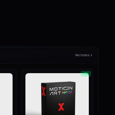
Ver todos
-
31
%