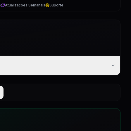
s
Atualizações Semanais
Suporte
2:34
ões Diferentes e Troca de Idioma
47:40
21:40
93:47