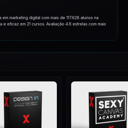
40:57
65:51
em marketing digital com mais de 117.628 alunos na
 e eficaz em 21 cursos. Avaliação 4.6 estrelas com mais
59:48
41:01
55:42
14:33
88:40
Vídeos Gratuitos na Internet
25:00
25:36
19:22