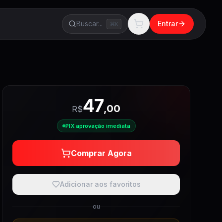
Buscar...
Entrar
K
47
,
00
R$
PIX aprovação imediata
Comprar Agora
Adicionar aos favoritos
ou