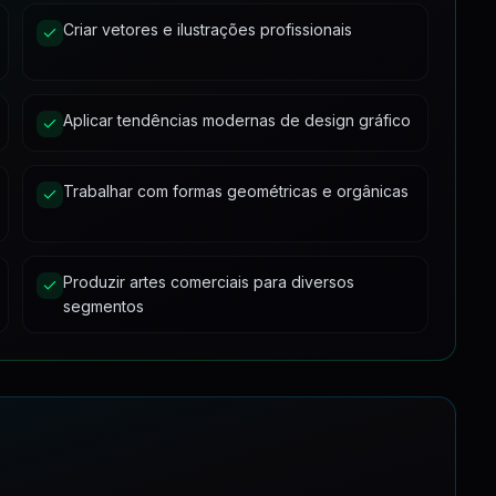
Criar vetores e ilustrações profissionais
23:29
11:55
Aplicar tendências modernas de design gráfico
100:35
80:36
Trabalhar com formas geométricas e orgânicas
8:20
Produzir artes comerciais para diversos
75:14
segmentos
84:06
ica
94:43
13:12