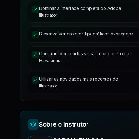
Trabalhando com Formas
Dominar a interface completa do Adobe
Illustrator
Seção Geek
Desenvolver projetos tipográficos avançados
Tendências do Design
Projeto Havaianas
Construir identidades visuais como o Projeto
Havaianas
1
Utilizar as novidades mais recentes do
Projetos Tipográficos
Illustrator
Projeto Flyer do Alok
Como criar uma proposta de orçamento infográf
Sobre o Instrutor
Unidade 1 - Fundamentos do Design Gráfico