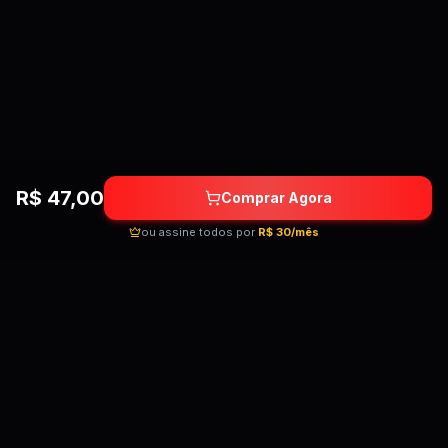
Importação e Organização de Personagem no After
9:21
Forward Kinematics
4:55
Puppet Tool
7:31
Variações da Puppet Tool
7:12
R$
47,00
Comprar Agora
Refinamento da Animação Usando Expressões
4:12
ou assine todos por
R$ 30/mês
Criação Espaço e Disposição dos Objetos em 3D
6:52
Criação e Movimentação de Câmera 3D
10:14
Criação e Movimentação de Luz 3D
4:16
Quebrando as barreiras do conhecimento!
Cursos premium por preços acessíveis para
Finalização - Retoques com a Opacidades dos Layers
3:26
transformar sua carreira.