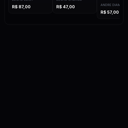
Como Criar Texto no After
9:58
ANDRE DIAMAND
R$
87,00
R$
47,00
R$
57,00
Como Animar Textos
6:30
Criando 1ª Expressão no After
8:47
Expressões de Loop In e Out (Continue, Cycle, Pingpong)
12:18
Expressões Wiggle e Seedrandom
6:44
Expressão Pendulum
14:18
Expressão Bounce
7:15
Gradient Ramp
6:44
Efeito Stroke
13:13
Efeito Glow
4:08