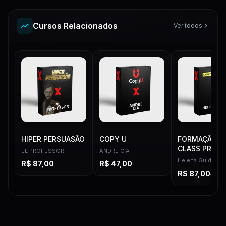
Cursos Relacionados
Ver todos
HIPER PERSUASÃO
COPY U
FORMAÇÃO C
CLASS PRO
EL PROFESSOR
ANDRE CIA
Helena Guide
R$
87,00
R$
47,00
R$
87,00
R$
97