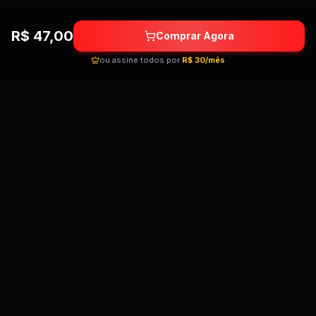
R$
47,00
Comprar Agora
ou assine todos por
R$ 30/mês
Quebrando as barreiras do conhecimento!
Cursos premium por preços acessíveis para
transformar sua carreira.
Acessar Telegram