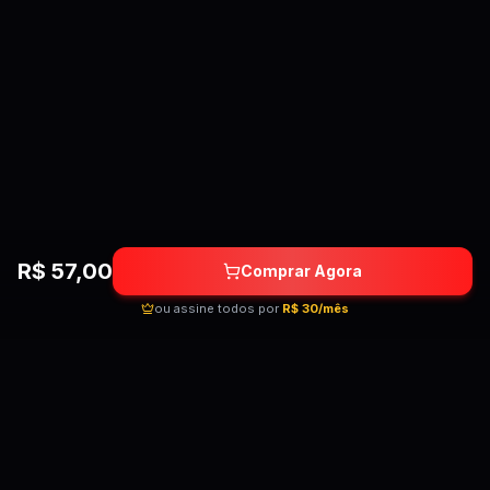
Aula 5 - Criando as cenas - Parte 2
20:12
Aula 4 - Animando as cenas parte 02
9:30
Material de Apoio
Aula 5 - Animando as cenas parte 03
1
material
•
1
28:06
Materiais de Apoio
1
Aula 6 - Edição do projeto
39:57
Material de Apoio
1
material
•
1
R$
57,00
Comprar Agora
Materiais de Apoio
1
ou assine todos por
R$ 30/mês
Quebrando as barreiras do conhecimento!