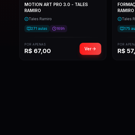
MOTION ART PRO 3.0 - TALES
FORMAÇÃ
RAMIRO
RAMIRO
Tales Ramiro
Tales 
271
aulas
169h
175
au
POR APENAS
POR APEN
Ver
R$
67,00
R$
57