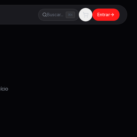
Buscar...
Entrar
K
ício