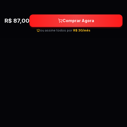
R$
87,00
Comprar Agora
ou assine todos por
R$ 30/mês
Quebrando as barreiras do conhecimento!
Cursos premium por preços acessíveis para
transformar sua carreira.
Acessar Telegram