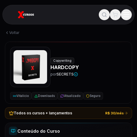
Voltar
Copywriting
HARDCOPY
por
SECRETS
Vitalício
Downloads
Atualizado
Seguro
Todos os cursos + lançamentos
R$ 30/mês
Conteúdo do Curso