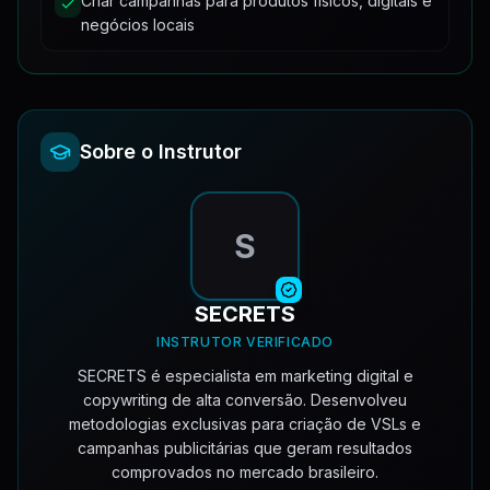
Criar campanhas para produtos físicos, digitais e
Imagens
4:19
Episódio 11 - CapCut Público 50+
10:59
negócios locais
Materiais de Apoio
4
Episódio 9 - Capcut
4:10
Vem Aqui Rapidinho
1:57
Será que você precisa disso
6:01
Sobre o Instrutor
S
SECRETS
INSTRUTOR VERIFICADO
SECRETS é especialista em marketing digital e
copywriting de alta conversão. Desenvolveu
metodologias exclusivas para criação de VSLs e
campanhas publicitárias que geram resultados
comprovados no mercado brasileiro.