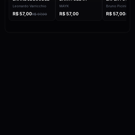
Leonardo Varricchio
MAYK
Bruno Picinini
R$
57,00
R$
57,00
R$
57,00
R$
97,00
R$
97