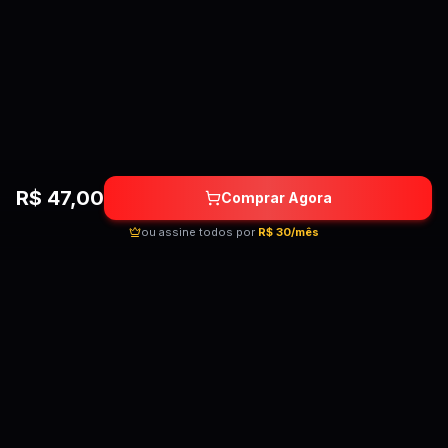
R$
47,00
Comprar Agora
ou assine todos por
R$ 30/mês
Quebrando as barreiras do conhecimento!
Cursos premium por preços acessíveis para
transformar sua carreira.