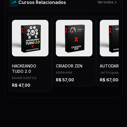
Cursos Relacionados
Ver todos
HACKEANDO
CRIADOR ZEN
AUTODARK
TUDO 2.0
ABRAHAM
Jef Programador
RAIAM SANTOS
R$
57,00
R$
67,00
R$
97
R$
47,00