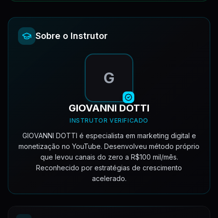
Aula 15 - Como Editar os Vídeos
25:17
Aula 09 - Chegando perto dos 100K Mês - Achando Novos Temas + 7 Meses de Canal [Resultados]
5:57
Aula 16 - #Dia 8 Crescendo com Giovanni
2:31
Sobre o Instrutor
Aula 17 - #Dia 9 Crescendo com Giovanni
3:52
G
.PRINT DA PLATAFORMA
1
material
•
1
GIOVANNI DOTTI
Materiais de Apoio
1
INSTRUTOR VERIFICADO
GIOVANNI DOTTI é especialista em marketing digital e
monetização no YouTube. Desenvolveu método próprio
que levou canais do zero a R$100 mil/mês.
Reconhecido por estratégias de crescimento
acelerado.