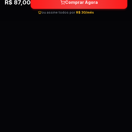
R$
87,00
Comprar Agora
ou assine todos por
R$ 30/mês
Quebrando as barreiras do conhecimento!
Cursos premium por preços acessíveis para
transformar sua carreira.
Acessar Telegram
Links Úteis
Categorias
Pedir Curso Novo
Lançamentos