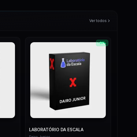
Ver todos
-
31
%
LABORATÓRIO DA ESCALA
Dairo Junior