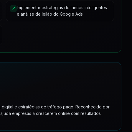
Implementar estratégias de lances inteligentes
6:55
Paulo]
e análise de leilão do Google Ads
15:01
mpressão)
6:23
ha
5:24
7:38
digital e estratégias de tráfego pago. Reconhecido por
 ajuda empresas a crescerem online com resultados