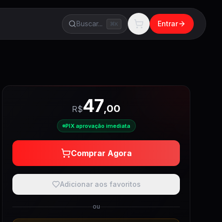
Buscar...
Entrar
K
47
,
00
R$
PIX aprovação imediata
Comprar Agora
Adicionar aos favoritos
ou