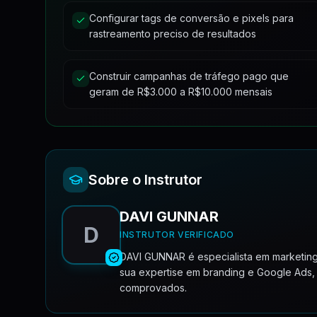
Configurar tags de conversão e pixels para
Estratégias Inteligentes
Otimização da Pre Sell (Muito Importante) [Prof 
rastreamento preciso de resultados
Estratégias menos inteligentes (manuais e por i
Construir campanhas de tráfego pago que
geram de R$3.000 a R$10.000 mensais
Aplicando a estratégia de lance inicial à campan
Análise das Informações do Leilão
Sobre o Instrutor
DAVI GUNNAR
D
INSTRUTOR VERIFICADO
DAVI GUNNAR é especialista em marketing 
sua expertise em branding e Google Ads,
comprovados.