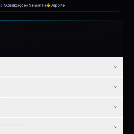
s
Atualizações Semanais
Suporte
10:30
s
16:12
5:51
 Consciência
2:40
4:18