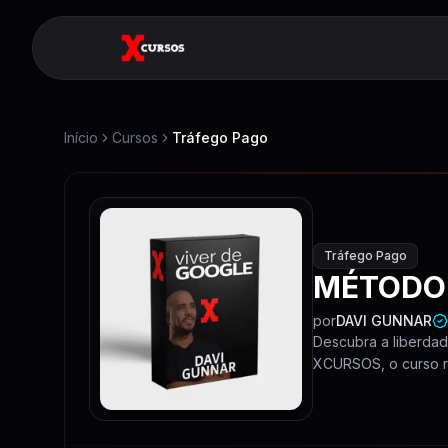
Início
Cursos
Tráfego Pago
Tráfego Pago
MÉTODO 
por
DAVI GUNNAR
Descubra a liberda
XCURSOS, o curso re
de trabalhar e viver