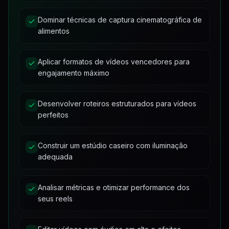
Como usar áudio em alta
21:08
Dominar técnicas de captura cinematográfica de
Como colocar legenda
6:48
Como usar a aba conquistas do Reels
10:40
alimentos
Como colocar filtros e efeitos especiais
4:05
Como analisar as métricas dos seus vídeos
19:26
Aplicar formatos de vídeos vencedores para
engajamento máximo
Descubra os Segredos das Fotos de Comida com Celular que Viralizam...
11:17
Materiais Complementares
Desenvolver roteiros estruturados para vídeos
1
material
•
11
perfeitos
Materiais de Apoio
11
Construir um estúdio caseiro com iluminação
adequada
Analisar métricas e otimizar performance dos
seus reels