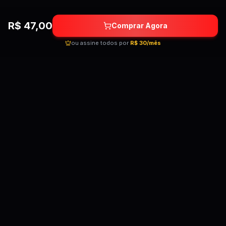
R$
47,00
Comprar Agora
ou assine todos por
R$ 30/mês
Quebrando as barreiras do conhecimento!
Cursos premium por preços acessíveis para
transformar sua carreira.
Acessar Telegram