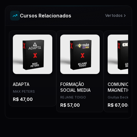
Cursos Relacionados
Ver todos
ADAPTA
FORMAÇÃO
COMUNICAD
SOCIAL MEDIA
MAGNÉTICOS
MAX PETERS
REJANE TOIGO
Giullya Becker
R$
47,00
R$
57,00
R$
67,00
R$
97