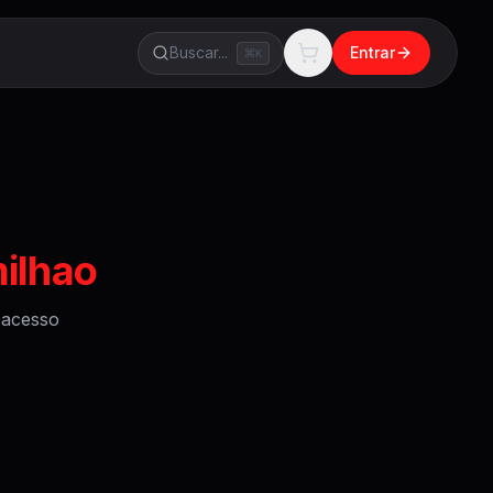
Buscar...
Entrar
K
ilhao
acesso