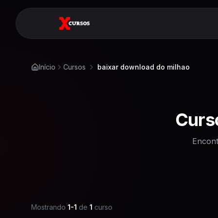
Início
Cursos
baixar download do milhao
Curs
Encont
Mostrando
1
-
1
de
1
curso