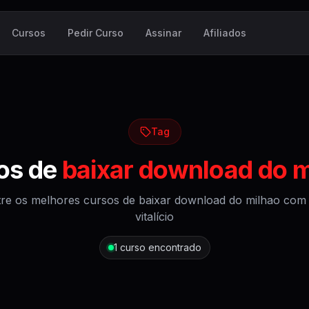
Cursos
Pedir Curso
Assinar
Afiliados
Tag
os de
baixar download do m
re os melhores cursos de
baixar download do milhao
com 
vitalício
1
curso encontrado