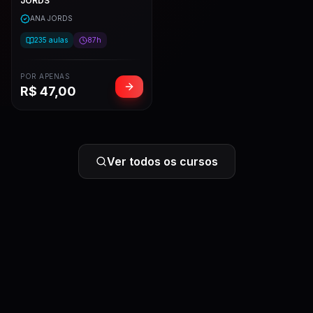
JORDS
ANA JORDS
235
aulas
87h
POR APENAS
R$
47,00
Ver todos os cursos