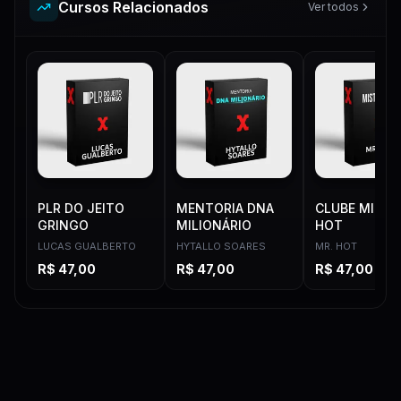
Configurando as métricas personalizadas no Facebook
9:01
Cursos Relacionados
1
material
•
1
Ver todos
Fazendo a nomenclatura na prática (Dentro do gerenciador)
5:01
Materiais de Apoio
1
PLR DO JEITO
MENTORIA DNA
CLUBE MISTE
GRINGO
MILIONÁRIO
HOT
LUCAS GUALBERTO
HYTALLO SOARES
MR. HOT
R$
47,00
R$
47,00
R$
47,00