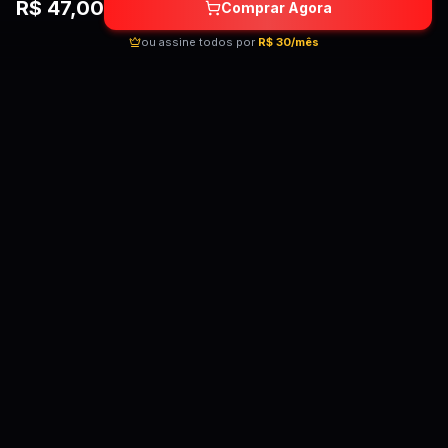
R$
47,00
Comprar Agora
ou assine todos por
R$ 30/mês
Quebrando as barreiras do conhecimento!
Cursos premium por preços acessíveis para
transformar sua carreira.
Acessar Telegram
Links Úteis
Categorias
Pedir Curso Novo
Lançamentos