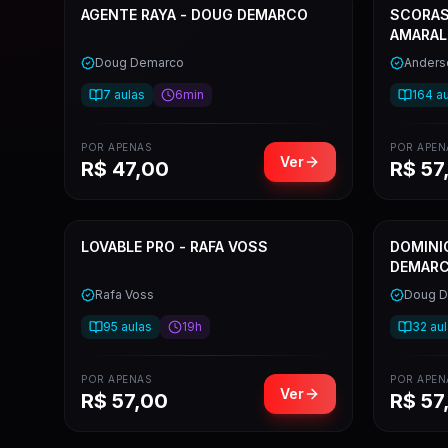
AGENTE RAYA - DOUG DEMARCO
SCORAS
AMARAL
Doug Demarco
Anders
7
aulas
6min
164
au
POR APENAS
POR APEN
Ver
R$
47,00
R$
57
LOVABLE PRO - RAFA VOSS
DOMINI
DEMAR
Rafa Voss
Doug 
95
aulas
19h
32
aul
POR APENAS
POR APEN
Ver
R$
57,00
R$
57