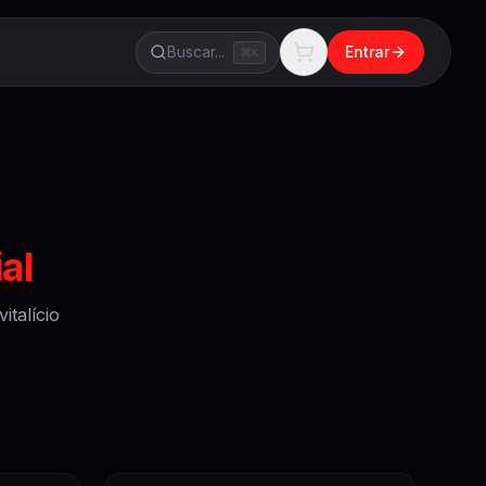
Buscar...
Entrar
K
ial
talício