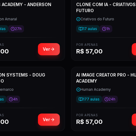
 ACADEMY - ANDERSON
CLONE COM IA - CRIATIVOS
FUTURO
on Amaral
Criativos do Futuro
las
27h
17
aulas
1h
AS
POR APENAS
Ver
,00
R$
57,00
ON SYSTEMS - DOUG
AI IMAGE CREATOR PRO - 
CO
ACADEMY
Demarco
Human Academy
as
4h
177
aulas
24h
AS
POR APENAS
Ver
,00
R$
57,00