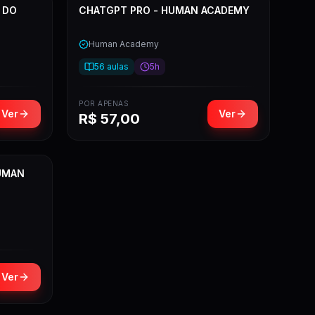
 DO
CHATGPT PRO - HUMAN ACADEMY
Human Academy
56
aulas
5h
POR APENAS
Ver
Ver
R$
57,00
HUMAN
Ver