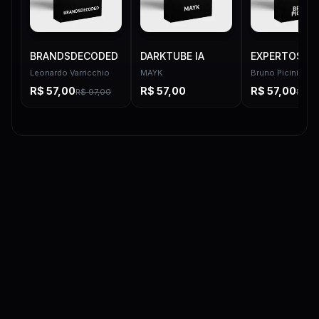
BRANDSDECODED
DARKTUBE IA
EXPERTOS
Leonardo Varricchio
MAYK
Bruno Picinini
R$
57,00
R$
57,00
R$
57,00
R$
97,00
R$
97