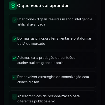
Aula 04 - Steps & Start - Criativos do Futuro
7:45
1
material
•
2
O que você vai aprender
Aula 05 - Prompt & Loras - Criativos do Futuro
Materiais de Apoio
2
3:12
Criar clones digitais realistas usando inteligência
artificial avançada
Aula 06 - Image Size - Criativos do Futuro
0:44
Aula 07 - Steps & Seeds - Criativos do Futuro
2:04
Dominar as principais ferramentas e plataformas
de IA do mercado
Aula 08 - CFG & Num - Criativos do Futuro
1:08
Automatizar a produção de conteúdo
Material de Apoio
audiovisual em grande escala
1
material
•
1
Materiais de Apoio
1
Desenvolver estratégias de monetização com
clones digitais
Aplicar técnicas de personalização para
diferentes públicos-alvo