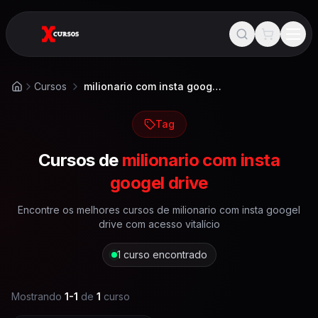
Cursos
milionario com insta googel drive
Início
Tag
Cursos de
milionario com insta
googel drive
Encontre os melhores cursos de
milionario com insta googel
drive
com acesso vitalício
1
curso encontrado
Mostrando
1
-
1
de
1
curso