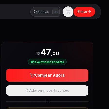
Buscar...
Entrar
K
47
,
00
R$
PIX aprovação imediata
Comprar Agora
Adicionar aos favoritos
ou