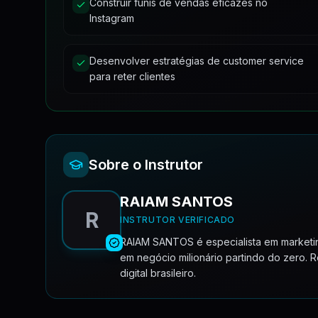
Construir funis de vendas eficazes no
Bônus Palestra - O Plano Passo a Passo Para Você
Instagram
Gatilho #6
Desenvolver estratégias de customer service
para reter clientes
Sobre o Instrutor
RAIAM SANTOS
R
INSTRUTOR VERIFICADO
RAIAM SANTOS é especialista em marketing
em negócio milionário partindo do zero.
digital brasileiro.