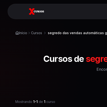
Início
Cursos
segredo das vendas automáticas g
Cursos de
segr
Encon
Mostrando
1
-
1
de
1
curso