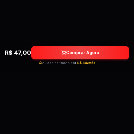
R$
47,00
Comprar Agora
ou assine todos por
R$ 30/mês
Quebrando as barreiras do conhecimento!
Cursos premium por preços acessíveis para
transformar sua carreira.