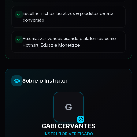
Escolher nichos lucrativos e produtos de alta
Mini Curso - Última Aula (540p with 29fps)
16:20
conversão
Automatizar vendas usando plataformas como
Hotmart, Eduzz e Monetizze
Sobre o Instrutor
G
GABI CERVANTES
INSTRUTOR VERIFICADO