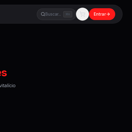
Buscar...
Entrar
K
es
talício