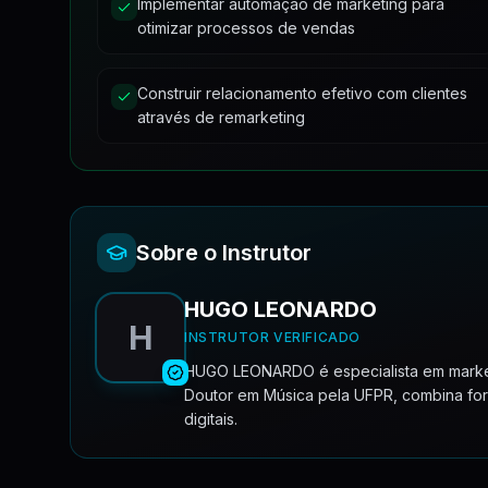
Implementar automação de marketing para
3
aulas
•
18min
Gerenciando o Instagram
otimizar processos de vendas
Fazendo uma Copy na práica
Dicas Gerais - Tráfego Orgânico
Módulo 12 - MATERIAL DE APOIO
Gerenciando o Whatsapp
12
3
aulas
•
8min
•
15
Construir relacionamento efetivo com clientes
TRAFEGO PAGO FACEBOOK
através de remarketing
DESPEDIDA
TRAFEGO PAGO INSTAGRAM
MATERIAL DE APOIO 1
MATERIAL DE APOIO 2
Sobre o Instrutor
HUGO LEONARDO
H
INSTRUTOR VERIFICADO
HUGO LEONARDO é especialista em marketing
Doutor em Música pela UFPR, combina fo
digitais.