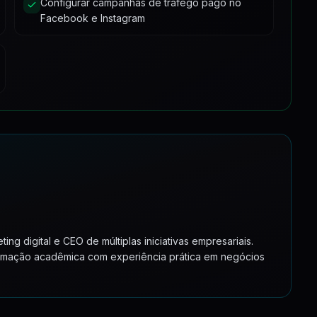
Configurar campanhas de tráfego pago no
12:13
Facebook e Instagram
10:15
7:13
5:56
8:01
15
6:35
3:38
1:00
1:00
 digital e CEO de múltiplas iniciativas empresariais.
rmação acadêmica com experiência prática em negócios