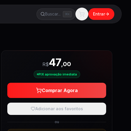
Buscar...
Entrar
K
47
,
00
R$
PIX aprovação imediata
Comprar Agora
Adicionar aos favoritos
ou